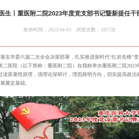
医生丨重医附二院2023年度党支部书记暨新提任
发布时间：2023-04-03 浏览次数：
1057
次
落实市委六届二次全会决策部署，扎实推进新时代“红岩先
锋”
属第二医院（以下简称：重医附二院）在我校举办重医附二院202
过读原著悟原理，强理论深研讨，理思路明方向，切实提高政治
发展奠定基础。