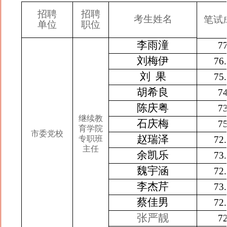
招聘
招聘
考生姓名
笔试
单位
职位
李雨潼
7
刘梅伊
76
刘 果
75
胡希良
7
陈庆粤
7
继续教
石庆梅
7
育学院
市委党校
赵瑞泽
专职班
72
主任
余凯乐
73
魏宇涵
72
李杰芹
73
蔡佳男
72
张严靓
7