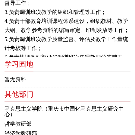
督导工作；
3.负责调训班次教学的组织和管理等工作；
4.负责干部教育培训课程体系建设，组织教材、教学
大纲、教学参考资料的编写审定、印制发放等工作；
5.负责调训班次教学质量监督、评估及教学工作量统
计考核等工作；
6.负责协调教研部做好调训班次任课教师的选聘工
学习园地
作；
7.负责兼职教师的遴选、聘任、管理、考核等工作；
暂无资料
8.负责组织实施教学改革，开展教育教学研究等工
作；
其他部门
9.负责市委讲师团办公室工作，组织培训基层理论骨
马克思主义学院（重庆市中国化马克思主义研究中
干；
心）
10.完成校（院）交办的其他工作。
哲学教研部
经济学教研部